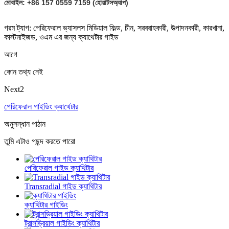
মোবাইল: +86 157 0559 7159 (হোয়াটসঅ্যাপ)
গরম ট্যাগ: পেরিফেরাল ভ্যাসলস মিডিয়াল ফিল্ড, চীন, সরবরাহকারী, উত্পাদনকারী, কারখানা,
কাস্টমাইজড, ওএম এর জন্য ক্যাথেটার গাইড
আগে
কোন তথ্য নেই
Next2
পেরিফেরাল গাইডিং ক্যাথেটার
অনুসন্ধান পাঠান
তুমি এটাও পছন্দ করতে পারো
পেরিফেরাল গাইড ক্যাথিটার
Transradial গাইড ক্যাথিটার
ক্যাথিটার গাইডিং
ট্রান্সড্রিয়াল গাইডিং ক্যাথিটার