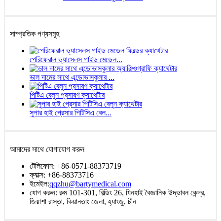
সাম্প্রতিক পণ্যসমূহ
পেরিফেরাল ভ্যাসেলস গাইড মেডেল...
ভাল দামের সাথে এন্ডোভাসকুলার ...
পিটিএ বেলুন প্রসারণ ক্যাথেটার
সুপার হাই প্রেসার পিটিসিএ বেল...
আমাদের সাথে যোগাযোগ করুন
টেলিফোন: +86-0571-88373719
ফ্যাক্স: +86-88373716
ইমেইল:
qqzhu@bartymedical.com
যোগ করুন: রুম 101-301, বিল্ডিং 26, যিনহাই বৈজ্ঞানিক উদ্ভাবন কেন্দ্র,
জিয়াশা রাস্তা, কিয়ানতাং জেলা, হ্যাংজু, চীন