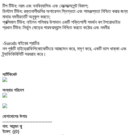
টিপ টিউব: নরম এবং ননবিন্যাসিভ এবং হেক্সেক্সেলেন্ট বিকাশ;
ডিস্টাল টিউব: রক্তনালীগুলির অপারেশন স্নিগ্ধতা এবং সামঞ্জস্যতা নিশ্চিত করার জন্য
মাথার নমনীয়তাটি অনুকূল করতে;
প্রক্সিমাল টিউব: নাইলন পলিমার উপাদান একটি শক্তিশালী সমর্থন বল টপরোভাইড
প্রধান টিউব: নির্ভুল মোড়ের পারফরম্যান্স নিশ্চিত করতে কঠোর এবং নমনীয়
-Suroth বাইরের প্রাচীর
নল পৃষ্ঠটি হাইড্রোফিলিকোকেটিংয়ে আচ্ছাদন করে, মসৃণ করে, একটি ভাল ধাক্কা এবং
ট্র্যাফিকিবিলিটি সরবরাহ করে।
সার্টিফিকেট
সংস্থার পরিবেশ
যোগাযোগের উপায়
---------------------------------
নাম: আমন্ডা ঝু
ইমেল: {{0}