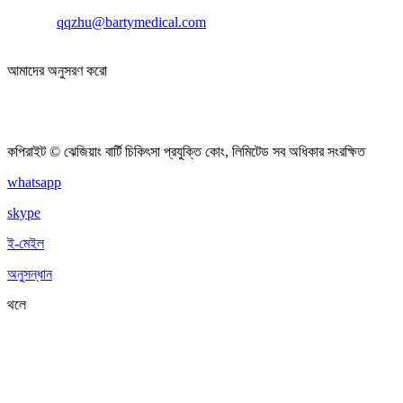
+86-0571-88373719
qqzhu@bartymedical.com
রুম 101-301, বিল্ডিং 26, Yinhai Scientific Innovation Center,
Xiasha Street, Qiantang District, Hangzhou, China
আমাদের অনুসরণ করো
কপিরাইট © ঝেজিয়াং বার্টি চিকিৎসা প্রযুক্তি কোং, লিমিটেড সব অধিকার সংরক্ষিত
whatsapp
skype
ই-মেইল
অনুসন্ধান
থলে