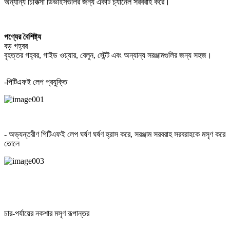
অন্যান্য চিকিত্সা ডিভাইসগুলির জন্য একটি চ্যানেল সরবরাহ করে।
পণ্যের বৈশিষ্ট্য
বড় গহ্বর
বৃহত্তর গহ্বর, গাইড ওয়্যার, বেলুন, স্টেন্ট এবং অন্যান্য সরঞ্জামগুলির জন্য সহজ।
-পিটিএফই লেপ প্রযুক্তি
- অভ্যন্তরীণ পিটিএফই লেপ ঘর্ষণ ঘর্ষণ হ্রাস করে, সরঞ্জাম সরবরাহ সরবরাহকে মসৃণ করে
তোলে
চার-পর্যায়ের নকশার মসৃণ রূপান্তর